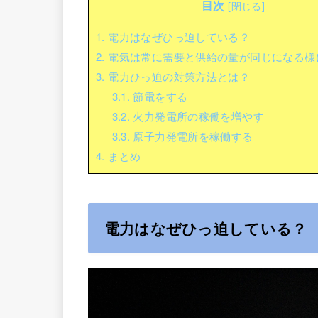
目次
[
閉じる
]
1.
電力はなぜひっ迫している？
2.
電気は常に需要と供給の量が同じになる様
3.
電力ひっ迫の対策方法とは？
3.1.
節電をする
3.2.
火力発電所の稼働を増やす
3.3.
原子力発電所を稼働する
4.
まとめ
電力はなぜひっ迫している？